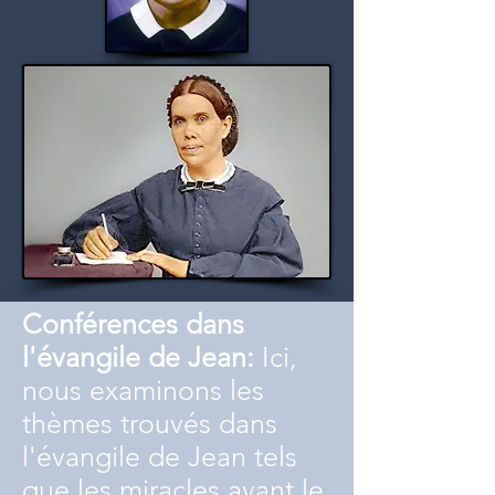
Conférences dans
l'évangile de Jean:
Ici,
nous examinons les
thèmes trouvés dans
l'évangile de Jean tels
que les miracles avant le