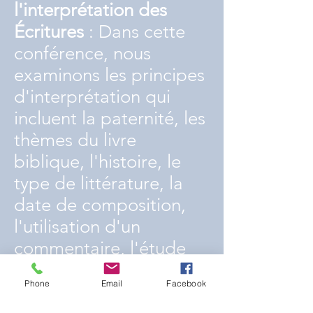
l'interprétation des
Écritures
: Dans cette
conférence, nous
examinons les principes
d'interprétation qui
incluent la paternité, les
thèmes du livre
biblique, l'histoire, le
type de littérature, la
date de composition,
l'utilisation d'un
commentaire, l'étude
des mots grecs et
Phone
Email
Facebook
hébreux forts. Sexe et le