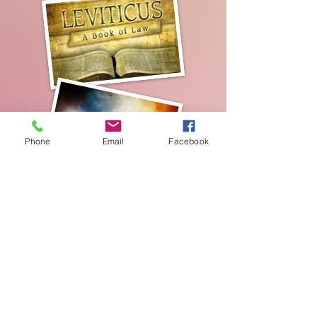
Phone
Email
Facebook
Commentaire biblique
adventiste du septième jour,
édition standard (12 vol.)
Ressources grecques et
hébraïques
Lisez le grec en 30 jours ou