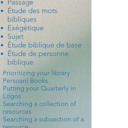
Passage
Étude des mots
bibliques
Exégétique
Sujet
Étude biblique de base
Étude de personne
biblique
Prioritizing your library
Persoanl Books
Putting your Quarterly in
Logos
Searching a collection of
resources
Searching a subsection of a
resource