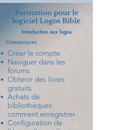
Formation pour le
logiciel Logos Bible
Introduction aux logos
Commencer
Créer le compte
Naviguer dans les
forums
Obtenir des livres
gratuits
Achats de
bibliothèques:
comment enregistrer
Configuration de