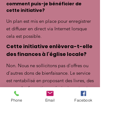
comment puis-je bénéficier de
cette initiative?
Un plan est mis en place pour enregistrer
et diffuser en direct via Internet lorsque
cela est possible.
Cette initiative enlèvera-t-elle
des finances à l'église locale?
Non. Nous ne sollicitons pas d'offres ou
d'autres dons de bienfaisance. Le service
est rentabilisé en proposant des livres, des
cours, des formations. séminaires et autres
documents susceptibles d'intéresser un
Phone
Email
Facebook
individu ou une organisation.
Comment le champ local
bénéficiera-t-il de ce ministère?
En tant que coordinateur des études
bibliques et de l'esprit de prophétie, le