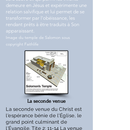
demeure en Jésus et expérimente une
relation salvifique et lui permet de se
transformer par l'obéissance, les
rendant prêts à être traduits à Son
apparaissant.
Image du temple de Salomon sous
copyright Faithlife
La seconde venue
La seconde venue du Christ est
l'espérance bénie de l'Église, le
grand point culminant de
l'Évangile.
Tite 2: 11-14
La venue