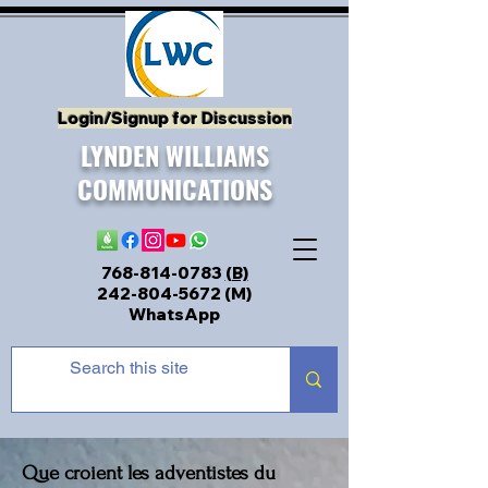
Login/Signup for Discussion
LYNDEN WILLIAMS
COMMUNICATIONS
768-814-0783
(B)
242-804-5672
(M)
WhatsApp
Que croient les adventistes du