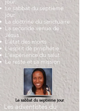
jour:
Le sabbat du septième
jour
La doctrine du sanctuaire
La seconde venue de
Jésus
L'état des morts
L'esprit de prophétie
L'expérience du salut
Le reste et sa mission
Le sabbat du septième jour
Les adventistes du