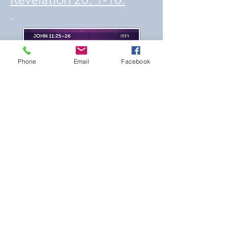
.
Phone
Email
Facebook
Le don de la prophétie
Les Écritures
témoignent que l'un des
dons du Saint-Esprit est
la prophétie.
Éphésiens
4; 11-14.
Ce don est
une marque
d'identification de