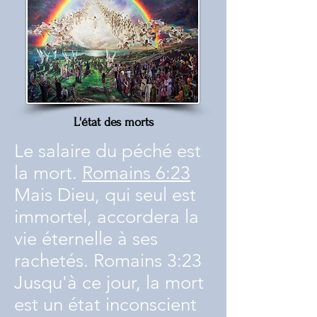
L'état des morts
Le salaire du péché est
la mort.
Romains 6:23
Mais Dieu, qui seul est
immortel, accordera la
vie éternelle à ses
rachetés. Romains 3:23
Jusqu'à ce jour, la mort
est un état inconscient