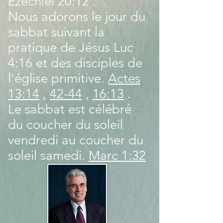
Ezéchiel 20:12
.
Nous adorons le jour du
sabbat suivant la
pratique de Jésus
Luc
4:16
et des disciples de
l'église primitive.
Actes
13:14
,
42-44
,
16:13
.
Le sabbat est célébré
du coucher du soleil
vendredi au coucher du
soleil samedi.
Marc 1:32