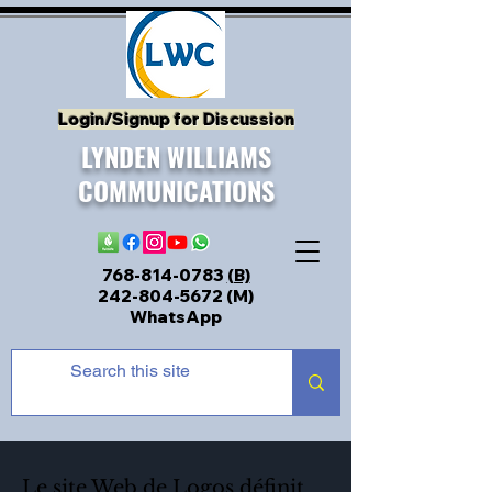
Login/Signup for Discussion
LYNDEN WILLIAMS
COMMUNICATIONS
768-814-0783
(B)
242-804-5672
(M)
WhatsApp
Le site Web de Logos définit