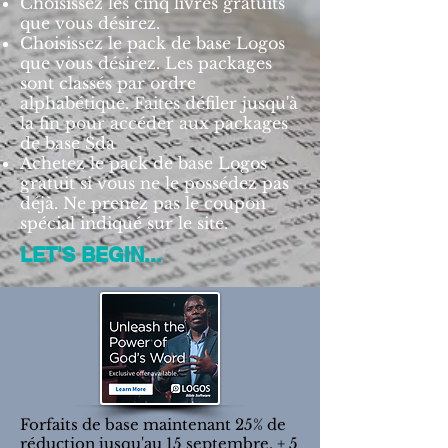
Choisissez les cinq livres gratuits
que vous désirez.
Choisissez le pack de base Logos
que vous désirez. Les packages
sont classés par ordre
alphabétique. Faites défiler jusqu'à
la fin pour accéder aux packages
de base Sda
Achetez le pack de base Logos
gratuit si vous ne le possédez pas
déjà. Ne prenez pas le coupon
spécial indiqué sur le site.
LET'S BEGIN...
Forfaits de base maintenant 25% de
réduction jusqu'au 15 septembre, + 5