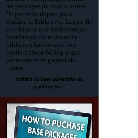
les packages de base comme:
"le point de départ pour
étudier la Bible avec Logos. Ils
combinent une bibliothèque
numérique de ressources
bibliques fiables avec des
outils d'étude biblique qui
permettent de gagner du
temps."
Forfaits de base adventiste du
septième jour *