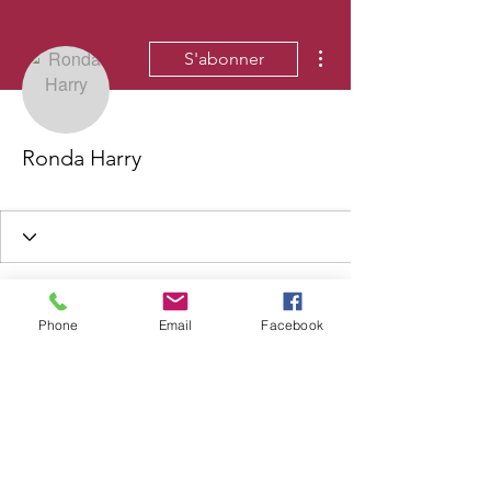
Plus d'actions
S'abonner
Ronda Harry
Phone
Email
Facebook
Wix Forum n'est plus
disponible