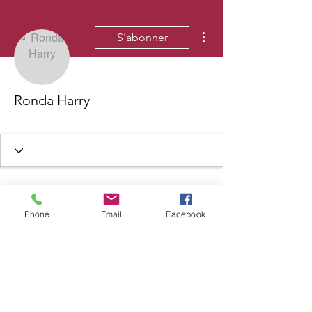
Plus d'actions
S'abonner
Ronda Harry
Phone
Email
Facebook