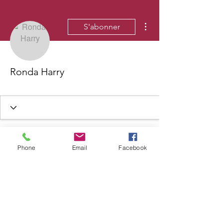
Plus d'actions
S'abonner
Ronda Harry
Phone
Email
Facebook