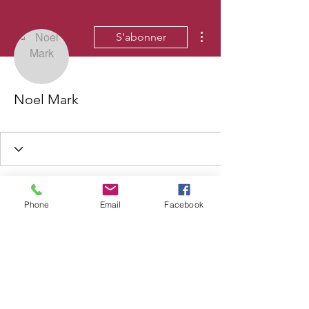
Plus d'actions
S'abonner
Noel Mark
Phone
Email
Facebook
Wix Forum n'est plus
disponible