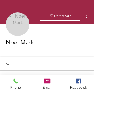
Plus d'actions
S'abonner
Noel Mark
Phone
Email
Facebook
Wix Forum n'est plus
disponible