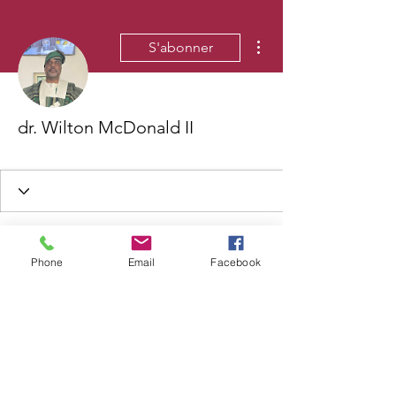
Plus d'actions
S'abonner
dr. Wilton McDonald II
Phone
Email
Facebook
Wix Forum n'est plus
disponible