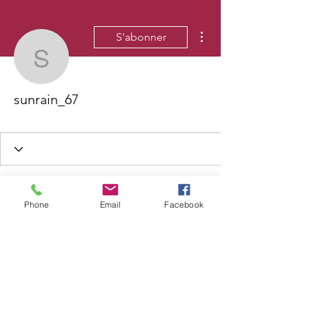
Plus d'actions
S'abonner
sunrain_67
sunrain_67
Phone
Email
Facebook
Wix Forum n'est plus
disponible