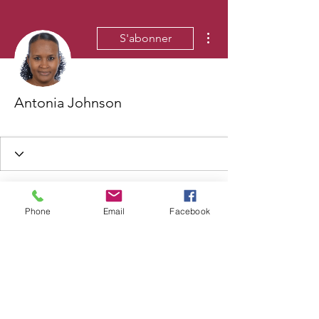
Plus d'actions
S'abonner
Antonia Johnson
Phone
Email
Facebook
Wix Forum n'est plus
disponible