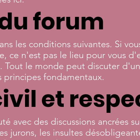
 du forum
ans les conditions suivantes. Si vo
e, ce n'est pas le lieu pour vous d
. Tout le monde peut discuter d'un 
ns principes fondamentaux.
ivil et respe
é avec des discussions ancrées sur
es jurons, les insultes désobligeant