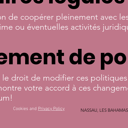
on de coopérer pleinement avec les
ime ou éventuelles activités juridi
ment de pol
e droit de modifier ces politiques e
montre votre accord à ces changem
rum!
Cookies and
Privacy Policy
NASSAU, LES BAHAMAS