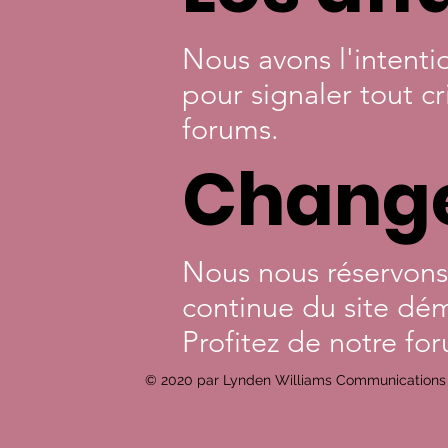
Nous avons l'intenti
pour signaler tout cr
forums.
Change
Nous nous réservons l
continue du site dé
Profitez de notre fo
© 2020 par Lynden Williams Communications