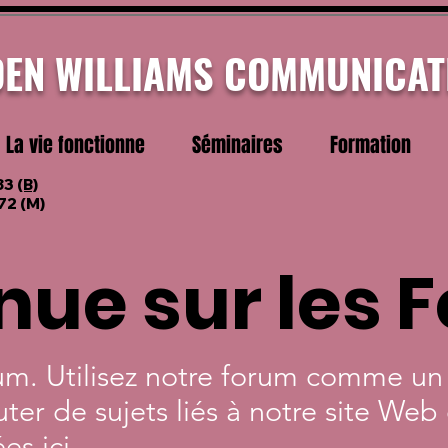
DEN WILLIAMS COMMUNICAT
La vie fonctionne
Séminaires
Formation
83
(B)
72
(M)
nue sur les 
rum. Utilisez notre forum comme u
ter de sujets liés à notre site Web
es ici.