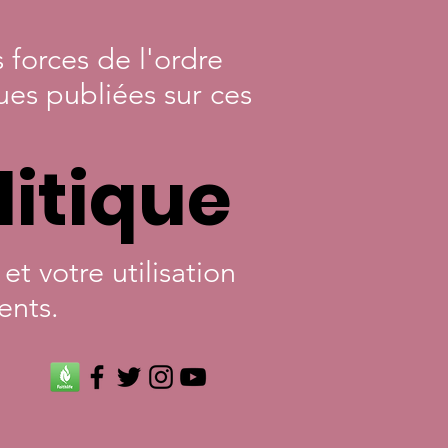
 forces de l'ordre
ques publiées sur ces
itique
t votre utilisation
ents.