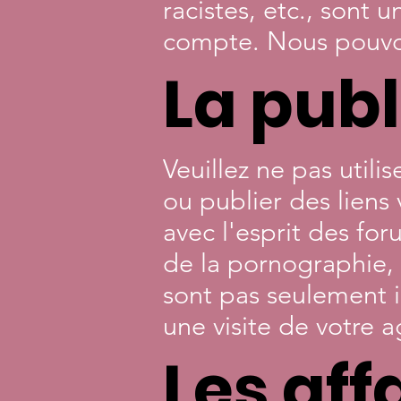
racistes, etc., sont
compte. Nous pouvon
La publ
Veuillez ne pas utili
ou publier des liens
avec l'esprit des for
de la pornographie, 
sont pas seulement i
une visite de votre a
Les aff