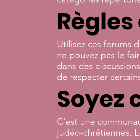
Règles
Utilisez ces forums d
ne pouvez pas le fair
dans des discussions
de respecter certai
Soyez c
C'est une communaut
judéo-chrétiennes. L